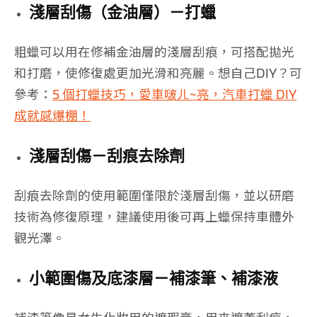
淺層刮傷（金油層）－打蠟
粗蠟可以用在修補金油層的淺層刮痕，可搭配拋光
和打磨，使修復處更加光滑和亮麗。想自己DIY？可
參考：
5 個打蠟技巧，愛車啵ㄦ~亮，汽車打蠟 DIY
成就感爆棚！
淺層刮傷－刮痕去除劑
刮痕去除劑的使用範圍僅限於淺層刮傷，並以研磨
技術為修復原理，建議使用後可再上蠟保持車體外
觀光澤。
小範圍傷及底漆層－補漆筆、補漆液