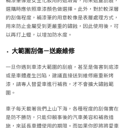
補漆筆像是女生化妝用的遮瑕膏，用來遮蓋刮痕，
選購時應依照車漆顏色做選擇。此外，對於較深層
的刮傷程度，補漆筆的用意較像是表層處理方式，
用來防止金屬受到更嚴重的鏽蝕，因此使用後，可
以再打上蠟，以增加防水度。
大範圍刮傷－送廠維修
一旦你遇到車漆大範圍的刮痕，甚至是傷害到底漆
或是車體產生凹陷，建議直接送到維修廠重新烤
漆，請專人替愛車進行補救，才不會擴大鏽蝕範
圍。
車子每天載著我們上山下海，各種程度的刮傷實在
是防不勝防，只能仰賴事後的汽車美容和補救措
施，來延長車體使用的期限。而如果你即將將愛車