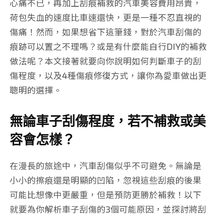
心痛不已，再加上刮痕
補救
的
汽車美容
費用昂貴，
荷包失血的速度比車速還快，更是一種不忍直視的
傷痛！然而，如果想省下這筆錢，對於
汽車刮傷
的
痕跡可以置之不理嗎？或是有什麼能自行DIY的補救
做法呢？本文接著就要向你說明如何判斷
車子
的
刮
傷程度
，以及4種傷痕修復方式，讓你為愛車做出更
聰明的選擇。
無論車子刮傷程度，若不補救或美
容會怎樣？
在漫長的旅途中，汽車刮傷似乎不可避免。無論是
小小的擦痕還是明顯的凹陷，忽視這些刮痕的後果
可能比想像中更嚴重，但是預防更勝於補救！以下
就要為你解析車子刮傷的3個可能原因，並探討將刮