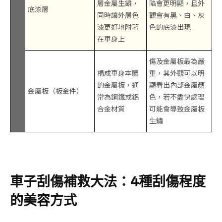
層金屬生鏽，
陷會更明顯，且外
底漆層
同時讓外層色
觀會有黑、白、灰
漆更好地附著
色的底漆出現
在車身上
傷及金屬板最為嚴
構成車身本體
重，其外觀可以明
的金屬板，通
顯看出內部金屬顏
金屬板（板金件）
常為鋼鐵或鋁
色，若不盡快處理
合金材質
可能會導致金屬板
生鏽
車子刮傷補救大法：4種刮傷程度
的美容方式