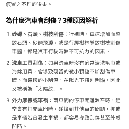
痕置之不理的後果。
為什麼汽車會刮傷？3種原因解析
砂礫、石頭、樹枝刮傷
：行進時，車速增加而導
致石頭、砂礫飛濺，或是行經樹林導致樹枝劃傷
車體，都是汽車行駛時較不可抗力的因素。
洗車工具刮傷
：如果洗車時沒有適當清洗毛巾或
海綿用具，會導致殘留的微小顆粒不斷刮傷車
體。而這樣的小刮傷，在陽光下特別明顯，因此
又被稱為「太陽紋」。
外力摩擦或車禍
：兩車間的停車距離較窄時，經
常會有打開車門時，碰撞到其他車的問題，抑或
是車輛若曾發生車禍，都容易導致刮傷甚至外殼
凹陷。