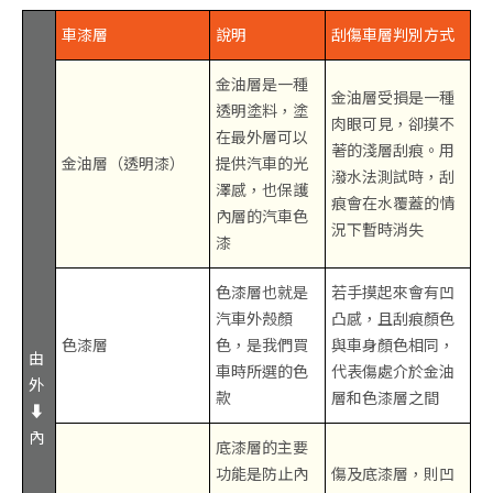
車漆層
說明
刮傷車層判別方式
金油層是一種
金油層受損是一種
透明塗料，塗
肉眼可見，卻摸不
在最外層可以
著的淺層刮痕。用
金油層（透明漆）
提供汽車的光
潑水法測試時，刮
澤感，也保護
痕會在水覆蓋的情
內層的汽車色
況下暫時消失
漆
色漆層也就是
若手摸起來會有凹
汽車外殼顏
凸感，且刮痕顏色
色漆層
色，是我們買
與車身顏色相同，
由
車時所選的色
代表傷處介於金油
外
款
層和色漆層之間
⬇
內
底漆層的主要
功能是防止內
傷及底漆層，則凹