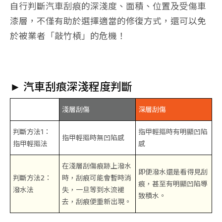
自行判斷汽車刮痕的深淺度、面積、位置及受傷車
漆層，不僅有助於選擇適當的修復方式，還可以免
於被業者「敲竹槓」的危機！
► 汽車刮痕深淺程度判斷
淺層刮傷
深層刮傷
判斷方法1：
指甲輕摳時有明顯凹陷
指甲輕摳時無凹陷感
指甲輕摳法
感
在淺層刮傷痕跡上潑水
即便潑水還是看得見刮
判斷方法2：
時，刮痕可能會暫時消
痕，甚至有明顯凹陷導
潑水法
失，一旦等到水流褪
致積水。
去，刮痕便重新出現。