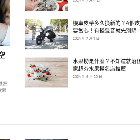
2024 年 7 月 4 日
機車皮帶多久換新的？4個
要當心！有怪聲音就先別騎
2024 年 7 月 1 日
空
水果撈是什麼？不知道就落
家超夯水果撈名店推薦
2024 年 6 月 20 日
嚴選
歡聚