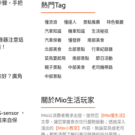
步驟，手把
熱門Tag
懂流浪
懂達人
景點推薦
特色餐廳
汽車知識
機車知識
生活秘技
錄器注意這
汽車保養
懂發胖
南部美食
睛！
北部美食
北部景點
行車紀錄器
菜鳥要起飛
南部景點
節日活動
親子景點
中部美食
老司機帶路
愈好？廣角
中部景點
關於Mio生活玩家
ensor ，
Mio以消費者需求出發，提供您
【Mio懂生活】
裝來自保
文章，讓您掌握食衣住行趨勢脈動；透過深入
淺出的
【Mio小教室】
內容，無論菜鳥或老司
機，都能清楚了解行車記錄器的設計原理。