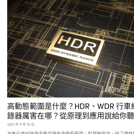
高動態範圍是什麼？HDR、WDR 行車
錄器厲害在哪？從原理到應用說給你
2021 年 9 月 16 日
市售行車紀錄器多數宣稱有高動態範圍，對駕駛來說，除了價格