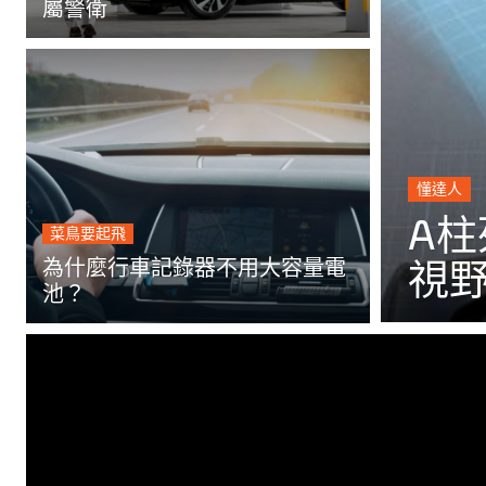
屬警衛
懂達人
A柱
菜鳥要起飛
為什麼行車記錄器不用大容量電
視
池？