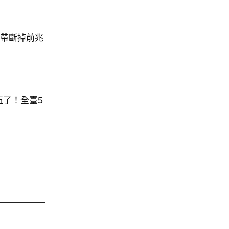
皮帶斷掉前兆
伍了！全臺5