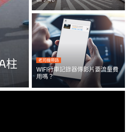
A柱
老司機帶路
WIFI行車記錄器傳影片要流量費
用嗎？