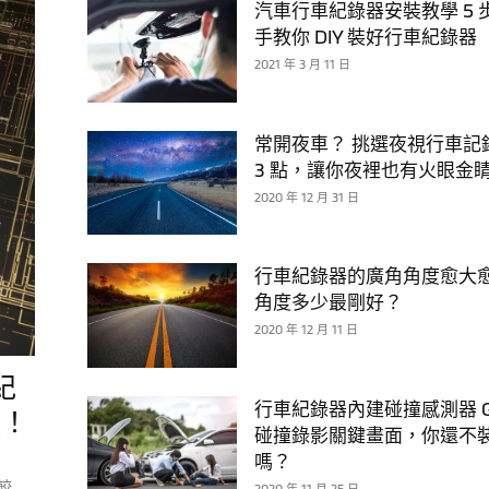
汽車行車紀錄器安裝教學 5 
手教你 DIY 裝好行車紀錄器
2021 年 3 月 11 日
常開夜車？ 挑選夜視行車記
3 點，讓你夜裡也有火眼金
2020 年 12 月 31 日
行車紀錄器的廣角角度愈大
角度多少最剛好？
2020 年 12 月 11 日
紀
行車紀錄器內建碰撞感測器 G-s
聽！
碰撞錄影關鍵畫面，你還不
嗎？
較