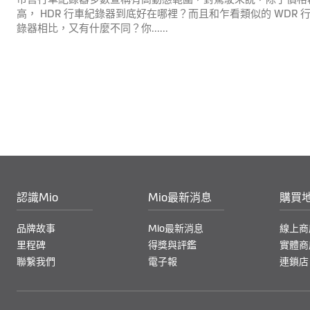
高， HDR 行車紀錄器到底好在哪裡？而且和乍看類似的 WDR 
錄器相比，又有什麼不同？你......
認識Mio
Mio最新消息
購買
品牌故事
Mio最新消息
線上商
里程碑
得獎與評鑑
實體商
聯繋我們
電子報
連鎖店