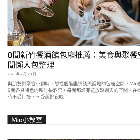
8間新竹餐酒館包廂推薦：美食與聚餐
間懶人包整理
2025 年 2 月 20 日
與朋友們聚會小酌時，想找個能盡情談天說地的包廂空間？Mio
8間各具特色的新竹餐酒館，每間都設有能放鬆聊天的空間，在
時不受打擾，享受美好夜晚！
Mio小教室