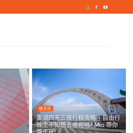
懂流浪
澎湖四天三夜行程攻略 ~ 自由行
晚上不知道去哪裡嗎? Mio 帶你
醬子玩!